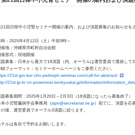
第21回日韓中小児腎セミナー開催の案内、および演題募集のお知らせを
日時：2025年4月12日（土）午前9時～
開催地：沖縄県市町村自治会館
開催形式：現地開催
演題募集：日本から最大で18演題（内、オーラルは運営委員で選抜して
抄録フォーマット：セミナーホームページをご参照ください。
ttps://21st-jpn-kor-chn-pedneph-seminar.com/call-for-abstract/
ttp://21st-jp-kr-cn-pnseminar.kenkyuukai.jp/information/information_de
演題募集期間：2025年1月20日～2月3日（18演題になったら募集終了）
日本小児腎臓病学会事務局（
jspn@secretariat.ne.jp
）宛てに、演題を応
その後、運営委員でオーラル3演題に絞ります。
ホテルは各自で予約をお願いします。