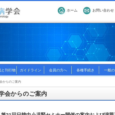
ホーム
お問い合わせ
誌と刊行物
ガイドライン
会員の方へ
各種手続き
一般の
学会からのご案内
学会からのご案内
第21回日韓中小児腎セミナー開催の案内および演題